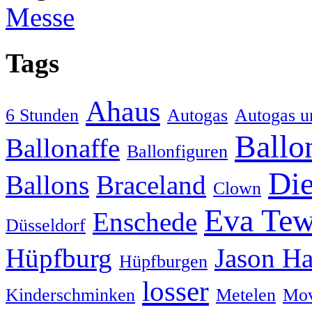
Messe
Tags
Ahaus
6 Stunden
Autogas
Autogas u
Ballo
Ballonaffe
Ballonfiguren
Die
Ballons
Braceland
Clown
Eva Tew
Enschede
Düsseldorf
Hüpfburg
Jason H
Hüpfburgen
losser
Kinderschminken
Metelen
Mov