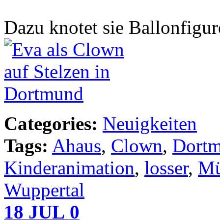
Dazu knotet sie Ballonfigur
Categories:
Neuigkeiten
Tags:
Ahaus
,
Clown
,
Dort
Kinderanimation
,
losser
,
Mü
Wuppertal
18
JUL
0