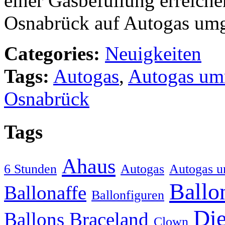
einer Gasbefüllung erreich
Osnabrück auf Autogas umg
Categories:
Neuigkeiten
Tags:
Autogas
,
Autogas um
Osnabrück
Tags
Ahaus
6 Stunden
Autogas
Autogas u
Ballo
Ballonaffe
Ballonfiguren
Die
Ballons
Braceland
Clown