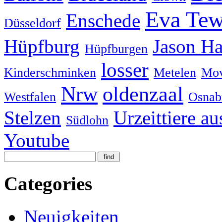
Eva Tew
Enschede
Düsseldorf
Hüpfburg
Jason H
Hüpfburgen
losser
Kinderschminken
Metelen
Mov
Nrw
oldenzaal
Westfalen
Osnab
Stelzen
Urzeittiere au
Südlohn
Youtube
Categories
Neuigkeiten