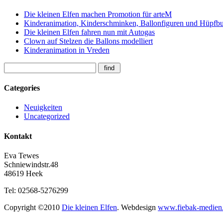
Die kleinen Elfen machen Promotion für arteM
Kinderanimation, Kinderschminken, Ballonfiguren und Hüpfbur
Die kleinen Elfen fahren nun mit Autogas
Clown auf Stelzen die Ballons modelliert
Kinderanimation in Vreden
Categories
Neuigkeiten
Uncategorized
Kontakt
Eva Tewes
Schniewindstr.48
48619 Heek
Tel: 02568-5276299
Copyright ©2010
Die kleinen Elfen
. Webdesign
www.fiebak-medien