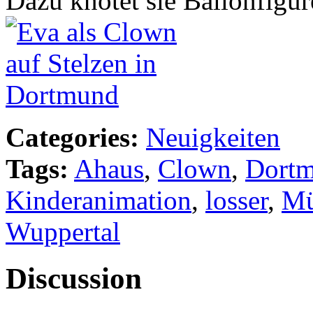
Dazu knotet sie Ballonfigur
Categories:
Neuigkeiten
Tags:
Ahaus
,
Clown
,
Dort
Kinderanimation
,
losser
,
Mü
Wuppertal
Discussion