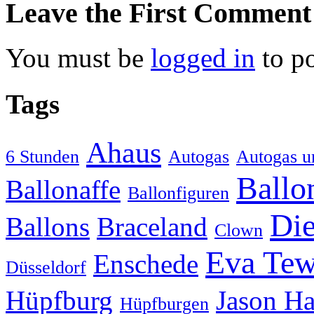
Leave the First Comment
You must be
logged in
to p
Tags
Ahaus
6 Stunden
Autogas
Autogas u
Ballo
Ballonaffe
Ballonfiguren
Die
Ballons
Braceland
Clown
Eva Tew
Enschede
Düsseldorf
Hüpfburg
Jason H
Hüpfburgen