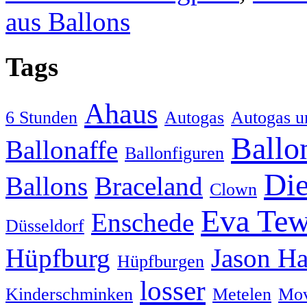
aus Ballons
Tags
Ahaus
6 Stunden
Autogas
Autogas u
Ballo
Ballonaffe
Ballonfiguren
Die
Ballons
Braceland
Clown
Eva Tew
Enschede
Düsseldorf
Hüpfburg
Jason H
Hüpfburgen
losser
Kinderschminken
Metelen
Mov