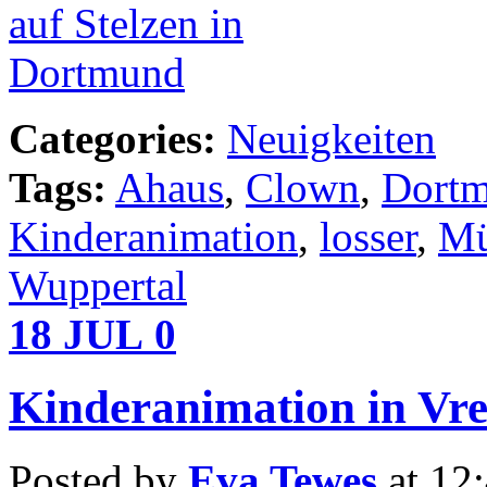
Categories:
Neuigkeiten
Tags:
Ahaus
,
Clown
,
Dort
Kinderanimation
,
losser
,
Mü
Wuppertal
18
JUL
0
Kinderanimation in Vr
Posted by
Eva Tewes
at 12