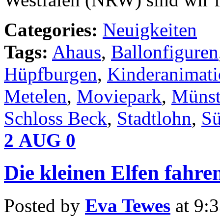
Categories:
Neuigkeiten
Tags:
Ahaus
,
Ballonfiguren
Hüpfburgen
,
Kinderanimat
Metelen
,
Moviepark
,
Münst
Schloss Beck
,
Stadtlohn
,
Sü
2
AUG
0
Die kleinen Elfen fahre
Posted by
Eva Tewes
at 9: