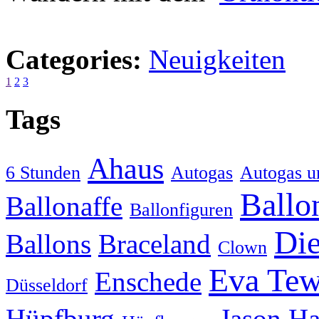
Categories:
Neuigkeiten
1
2
3
Tags
Ahaus
6 Stunden
Autogas
Autogas u
Ballo
Ballonaffe
Ballonfiguren
Die
Ballons
Braceland
Clown
Eva Tew
Enschede
Düsseldorf
Hüpfburg
Jason H